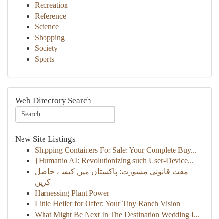
Recreation
Reference
Science
Shopping
Society
Sports
Web Directory Search
New Site Listings
Shipping Containers For Sale: Your Complete Buy...
{Humanio AI: Revolutionizing such User-Device...
مفت قانونی مشورت: پاکستان میں کیسے حاصل
کریں
Harnessing Plant Power
Little Heifer for Offer: Your Tiny Ranch Vision
What Might Be Next In The Destination Wedding I...