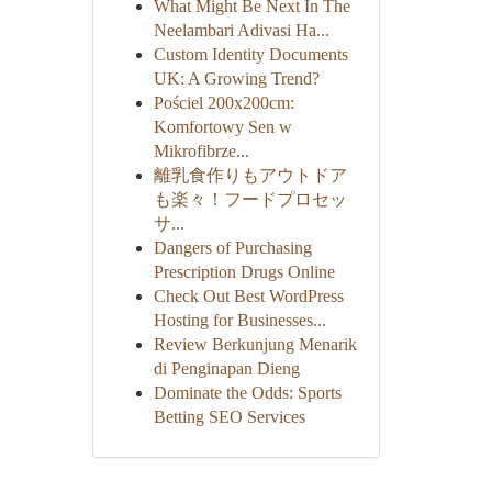
What Might Be Next In The
Neelambari Adivasi Ha...
Custom Identity Documents
UK: A Growing Trend?
Pościel 200x200cm:
Komfortowy Sen w
Mikrofibrze...
離乳食作りもアウトドア
も楽々！フードプロセッ
サ...
Dangers of Purchasing
Prescription Drugs Online
Check Out Best WordPress
Hosting for Businesses...
Review Berkunjung Menarik
di Penginapan Dieng
Dominate the Odds: Sports
Betting SEO Services