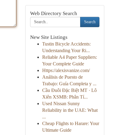
Web Directory Search
Search
New Site Listings
Tustin Bicycle Accidents:
Understanding Your Ri...
Reliable A4 Paper Suppliers:
Your Complete Guide
Https://alexisvanize.com/
Análisis de Puesto de
Trabajo: Guía Completa y ...
Cầu Đuôi Đặc Biệt MT · Lô
Xiên XSMB: Phân Tí...
Used Nissan Sunny
Reliability in the UAE: What
...
Cheap Flights to Harare: Your
Ultimate Guide