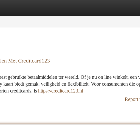
tegories
Register
Login
den Met Creditcard123
est gebruikte betaalmiddelen ter wereld. Of je nu on line winkelt, een 
ry kaart biedt gemak, veiligheid en flexibiliteit. Voor consumenten die 
rten creditcards, is
https://creditcard123.nl
Report 