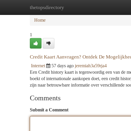
thetopsdirectory
Home
New Site Listings
Add Site
Ca
Home
1
Credit Kaart Aanvragen? Ontdek De Mogelijkhe
Internet
57 days ago
jeremiah3a59rja4
Een Credit history kaart is tegenwoordig een van de me
boekt of internationale aankopen doet, een credit histo
zijn naar betrouwbare informatie over verschillende soo
Comments
Submit a Comment