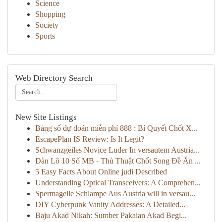
Science
Shopping
Society
Sports
Web Directory Search
New Site Listings
Bảng số dự đoán miễn phí 888 : Bí Quyết Chốt X...
EscapePlan IS Review: Is It Legit?
Schwanzgeiles Novice Luder In versautem Austria...
Dàn Lô 10 Số MB - Thủ Thuật Chốt Song Đề Ăn ...
5 Easy Facts About Online judi Described
Understanding Optical Transceivers: A Comprehen...
Spermageile Schlampe Aus Austria will in versau...
DIY Cyberpunk Vanity Addresses: A Detailed...
Baju Akad Nikah: Sumber Pakaian Akad Begi...