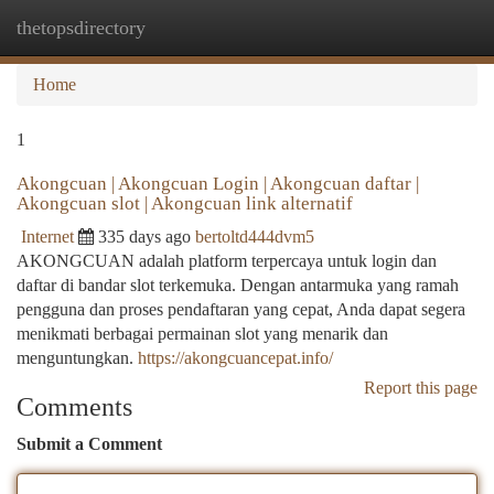
thetopsdirectory
Togg
navi
Home
1
Akongcuan | Akongcuan Login | Akongcuan daftar |
Akongcuan slot | Akongcuan link alternatif
Internet
335 days ago
bertoltd444dvm5
AKONGCUAN adalah platform terpercaya untuk login dan
daftar di bandar slot terkemuka. Dengan antarmuka yang ramah
pengguna dan proses pendaftaran yang cepat, Anda dapat segera
menikmati berbagai permainan slot yang menarik dan
menguntungkan.
https://akongcuancepat.info/
Report this page
Comments
Submit a Comment