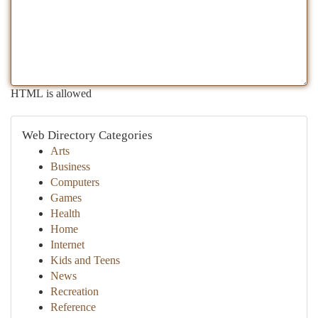
HTML is allowed
Web Directory Categories
Arts
Business
Computers
Games
Health
Home
Internet
Kids and Teens
News
Recreation
Reference