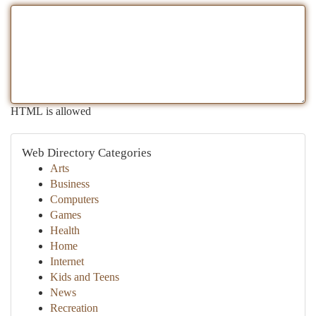
HTML is allowed
Web Directory Categories
Arts
Business
Computers
Games
Health
Home
Internet
Kids and Teens
News
Recreation