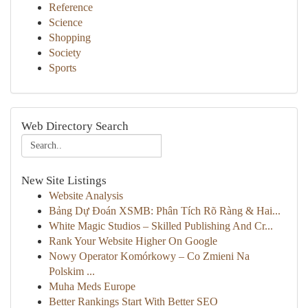
Reference
Science
Shopping
Society
Sports
Web Directory Search
New Site Listings
Website Analysis
Bảng Dự Đoán XSMB: Phân Tích Rõ Ràng & Hai...
White Magic Studios – Skilled Publishing And Cr...
Rank Your Website Higher On Google
Nowy Operator Komórkowy – Co Zmieni Na
Polskim ...
Muha Meds Europe
Better Rankings Start With Better SEO